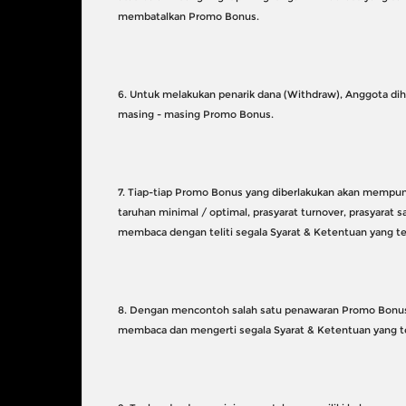
membatalkan Promo Bonus.
6. Untuk melakukan penarik dana (Withdraw), Anggota di
masing - masing Promo Bonus.
7. Tiap-tiap Promo Bonus yang diberlakukan akan mempuny
taruhan minimal / optimal, prasyarat turnover, prasyarat s
membaca dengan teliti segala Syarat & Ketentuan yang tel
8. Dengan mencontoh salah satu penawaran Promo Bonus 
membaca dan mengerti segala Syarat & Ketentuan yang te