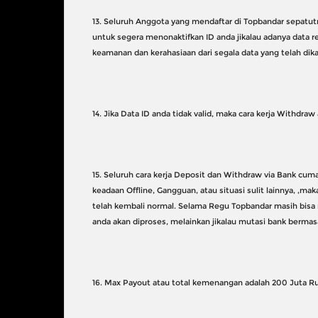
13. Seluruh Anggota yang mendaftar di Topbandar sepatut
untuk segera menonaktifkan ID anda jikalau adanya data r
keamanan dan kerahasiaan dari segala data yang telah dika
14. Jika Data ID anda tidak valid, maka cara kerja Withdraw 
15. Seluruh cara kerja Deposit dan Withdraw via Bank cum
keadaan Offline, Gangguan, atau situasi sulit lainnya, ,
telah kembali normal. Selama Regu Topbandar masih bis
anda akan diproses, melainkan jikalau mutasi bank bermasa
16. Max Payout atau total kemenangan adalah 200 Juta Ru