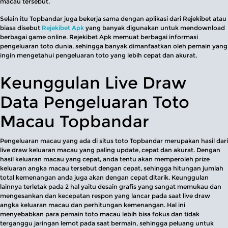
macau tersebut.
Selain itu Topbandar juga bekerja sama dengan aplikasi dari Rejekibet atau
biasa disebut
Rejekibet Apk
yang banyak digunakan untuk mendownload
berbagai game online. Rejekibet Apk memuat berbagai informasi
pengeluaran toto dunia, sehingga banyak dimanfaatkan oleh pemain yang
ingin mengetahui pengeluaran toto yang lebih cepat dan akurat.
Keunggulan Live Draw
Data Pengeluaran Toto
Macau Topbandar
Pengeluaran macau yang ada di situs toto Topbandar merupakan hasil dari
live draw keluaran macau yang paling update, cepat dan akurat. Dengan
hasil keluaran macau yang cepat, anda tentu akan memperoleh prize
keluaran angka macau tersebut dengan cepat, sehingga hitungan jumlah
total kemenangan anda juga akan dengan cepat ditarik. Keunggulan
lainnya terletak pada 2 hal yaitu desain grafis yang sangat memukau dan
mengesankan dan kecepatan respon yang lancar pada saat live draw
angka keluaran macau dan perhitungan kemenangan. Hal ini
menyebabkan para pemain toto macau lebih bisa fokus dan tidak
terganggu jaringan lemot pada saat bermain, sehingga peluang untuk