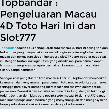
Topbandar :
Pengeluaran Macau
4D Toto Hari Ini dan
Slot777
Topbandar
adalah situs pengeluaran toto macau 4D hari ini paling top dan
terkemuka yang menyediakan akses link login ke prize angka keluaran
macau dan permainan slot online seperti Slot777 yang populer pada saat
ini. Dengan tautan link login resmi yang disediakan, para pemain dapat
langsung mengakses beragam permainan keluaran toto macau dan
slot777 tanpa hambatan.
Sebagai situs pengeluaran toto macau 4D hari ini, Topbandar menjadikan
keamanan dan kenyamanan para pemain toto macau prioritas utamanya
sehingga para player gampang meraih menang maxwin dalam setiap
permainan. Transaksi dan aktivitas bermain dilindungi dengan teknologi
terkini. Dengan demikian, para pecinta toto macau 4d dan slot777 dapat
menikmati pengalaman bermain yang menyenangkan dan mengasyikkan
tanpa perlu khawatir akan keamanan data pribadi mereka.