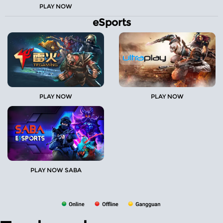
PLAY NOW
eSports
PLAY NOW
PLAY NOW
PLAY NOW SABA