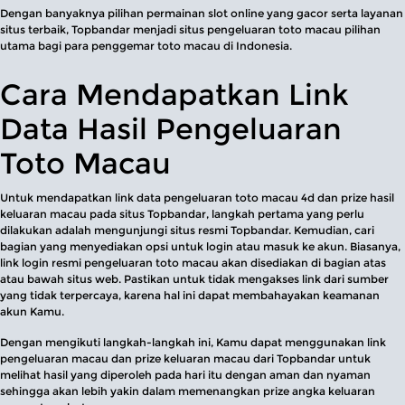
Dengan banyaknya pilihan permainan slot online yang gacor serta layanan
situs terbaik, Topbandar menjadi situs pengeluaran toto macau pilihan
utama bagi para penggemar toto macau di Indonesia.
Cara Mendapatkan Link
Data Hasil Pengeluaran
Toto Macau
Untuk mendapatkan link data pengeluaran toto macau 4d dan prize hasil
keluaran macau pada situs Topbandar, langkah pertama yang perlu
dilakukan adalah mengunjungi situs resmi Topbandar. Kemudian, cari
bagian yang menyediakan opsi untuk login atau masuk ke akun. Biasanya,
link login resmi pengeluaran toto macau akan disediakan di bagian atas
atau bawah situs web. Pastikan untuk tidak mengakses link dari sumber
yang tidak terpercaya, karena hal ini dapat membahayakan keamanan
akun Kamu.
Dengan mengikuti langkah-langkah ini, Kamu dapat menggunakan link
pengeluaran macau dan prize keluaran macau dari Topbandar untuk
melihat hasil yang diperoleh pada hari itu dengan aman dan nyaman
sehingga akan lebih yakin dalam memenangkan prize angka keluaran