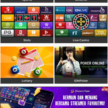
Referral
Promosi
Hubungi Kami
Live Chat
Slots
Live Casino
Pengaduan Customer
Pilih Bahasa:
Lottery
IDNPoker
MASUK
DAFTAR
&copy; Topbandar : Pengeluaran Macau 4D Toto
Hari Ini dan Slot777. Hak Cipta Dilindungi.