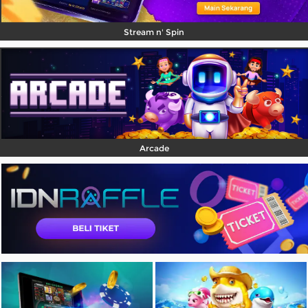
Stream n' Spin
Arcade