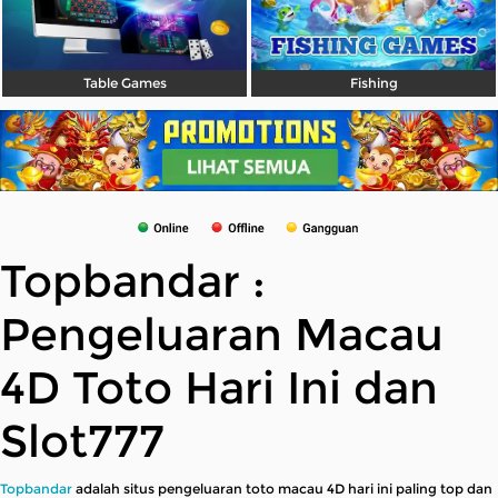
Table Games
Fishing
Topbandar :
Pengeluaran Macau
4D Toto Hari Ini dan
Slot777
Topbandar
adalah situs pengeluaran toto macau 4D hari ini paling top dan