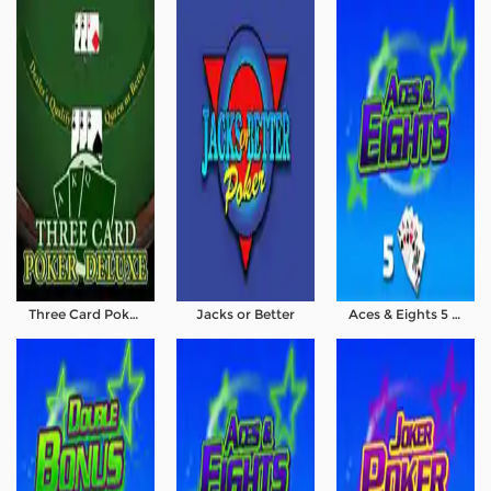
Referral
Promosi
Hubungi Kami
Live Chat
Pengaduan Customer
Pilih Bahasa:
Three Card Poker Deluxe
Jacks or Better
Aces & Eights 5 Hand
MASUK
DAFTAR
&copy; Topbandar : Pengeluaran Macau 4D Toto
Hari Ini dan Slot777. Hak Cipta Dilindungi.